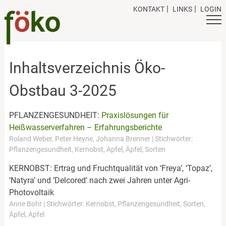
Skip
KONTAKT
LINKS
LOGIN
to
content
Inhaltsverzeichnis Öko-
Obstbau 3-2025
PFLANZENGESUNDHEIT:
Praxislösungen für
Heißwasserverfahren – Erfahrungsberichte
Roland Weber, Peter Heyne, Johanna Brenner | Stichwörter:
Pflanzengesundheit, Kernobst, Apfel, Äpfel, Sorten
KERNOBST: Ertrag und Fruchtqualität von ‘Freya’, ‘Topaz’,
‘Natyra’ und ‘Delcored’ nach zwei Jahren unter Agri-
Photovoltaik
Anne Bohr | Stichwörter: Kernobst, Pflanzengesundheit, Sorten,
Äpfel, Apfel