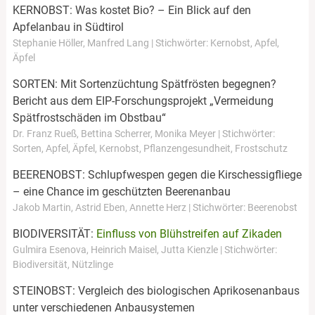
KERNOBST: Was kostet Bio? – Ein Blick auf den
Apfelanbau in Südtirol
Stephanie Höller, Manfred Lang | Stichwörter: Kernobst, Apfel,
Äpfel
SORTEN: Mit Sortenzüchtung Spätfrösten begegnen?
Bericht aus dem EIP-Forschungsprojekt „Vermeidung
Spätfrostschäden im Obstbau“
Dr. Franz Rueß, Bettina Scherrer, Monika Meyer | Stichwörter:
Sorten, Apfel, Äpfel, Kernobst, Pflanzengesundheit, Frostschutz
BEERENOBST: Schlupfwespen gegen die Kirschessigfliege
– eine Chance im geschützten Beerenanbau
Jakob Martin, Astrid Eben, Annette Herz | Stichwörter: Beerenobst
BIODIVERSITÄT:
Einfluss von Blühstreifen auf Zikaden
Gulmira Esenova, Heinrich Maisel, Jutta Kienzle | Stichwörter:
Biodiversität, Nützlinge
STEINOBST: Vergleich des biologischen Aprikosenanbaus
unter verschiedenen Anbausystemen